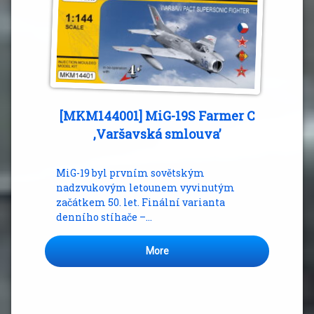
[MKM144001] MiG-19S Farmer C
,Varšavská smlouva’
MiG-19 byl prvním sovětským
nadzvukovým letounem vyvinutým
začátkem 50. let. Finální varianta
denního stíhače –…
More