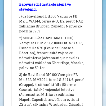
Barevná schémata obsažená ve
stavebnici:
1) de Havilland DH.100 Vampire FB
Mk.5, WA144, černá A-U, 112. peruť, RAF,
základna Brüggen, Západní Německo,
podzim 1953
2) SNCASE (de Havilland DH.100)
Vampire FB Mk.51, č.10080, bílá 57.S.15,
Escadrille 57S (École de Chasse à
Réaction), francouzské vojenské
námořnictvo (Aéronautique navale),
námořní základna Khouribga, Maroko,
polovina 50. let
3) de Havilland DH.100 Vampire FB
Mk.52A, MM6024, černá S-3 171, 6. peruť
(Gruppo), 4. stíhací křídlo (Stormo
Caccia), italské vojenské letectvo
(Aeronautica Militare), základna
Napoli-Capodichino, během cvičení
,Cirrus‘, základna Wiesbaden, Západní