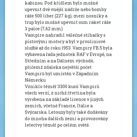
kabinou. Pod křídlem bylo možné
upevnit dvě vnější nádrže nebo bomby
ráže 500 liber (227 kg), mezi nosníky a
trup bylo možné upevnit osm raket ráže
3 palce (7,62 mm).
Vampire nahradil válečné stíhačky s
pístovými motory a byl v prvoliniové
službě až do roku 1953. Vampiry FB.5 byla
vybavena řada jednotek RAF v Evropě, na
Středním a na Dálném východě,
přičemž zdaleka největší počet
Vampirů byl umístěn v Západním
Německu.
Vzniklo téměř 3300 kusů Vampirů
všech verzí, z nichž čtvrtina byla
vyrobena na základě licence v jiných
zemích, včetně Francie, Itálie a
Švýcarska. Letouny byly také dodávány
do mnoha dalších zemí a provozovány
letectvy téměř po celém světě.