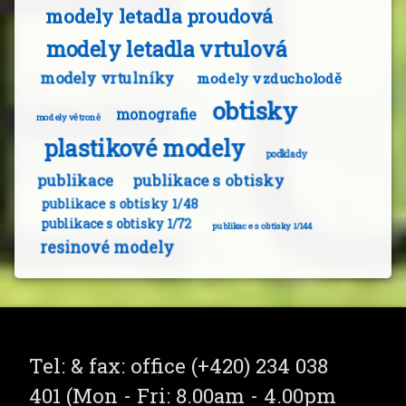
modely letadla proudová
modely letadla vrtulová
modely vrtulníky
modely vzducholodě
obtisky
monografie
modely větroně
plastikové modely
podklady
publikace
publikace s obtisky
publikace s obtisky 1/48
publikace s obtisky 1/72
publikace s obtisky 1/144
resinové modely
Tel:
& fax: office (+420) 234 038
401 (Mon - Fri: 8.00am - 4.00pm