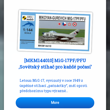
[MKM144010] MiG-17PF/PFU
,Sovětský stíhač pro každé počasí’
Letoun MiG-17, vyvinutý v roce 1949 z
úspěšné stíhací „patnáctky“, měl oproti
předchozímu typu výrazně…
More