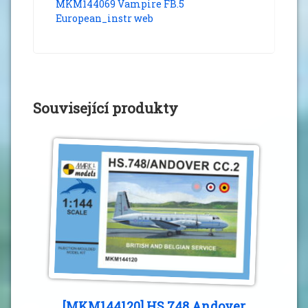
MKM144069 Vampire FB.5
European_instr web
Související produkty
[MKM144120] HS.748 Andover