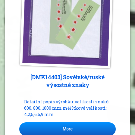
[DMK14403] Sovětské/ruské
výsostné znaky
Detailní popis výrobku: velikosti znaků:
600, 800, 1000 mm měřítkové velikosti:
4,2;5,6;6,9 mm
More