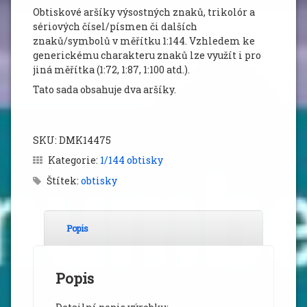
Obtiskové aršíky výsostných znaků, trikolór a
sériových čísel/písmen či dalších
znaků/symbolů v měřítku 1:144. Vzhledem ke
generickému charakteru znaků lze využít i pro
jiná měřítka (1:72, 1:87, 1:100 atd.).
Tato sada obsahuje dva aršíky.
SKU:
DMK14475
Kategorie:
1/144 obtisky
Štítek:
obtisky
Popis
Popis