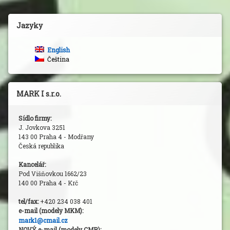
Jazyky
English
Čeština
MARK I s.r.o.
Sídlo firmy:
J. Jovkova 3251
143 00 Praha 4 - Modřany
Česká republika
Kancelář:
Pod Višňovkou 1662/23
140 00 Praha 4 - Krč
tel/fax:
+420 234 038 401
e-mail (modely MKM
):
mark1@cmail.cz
NOVÝ e-mail (modely CMR):