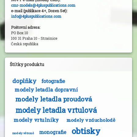
cmr-models@4pluspublications.com
e-mail (publikace 4+, Dozen Set):
info@4pluspublications.com
Poštovní adresa:
PO Box 10
100 31 Praha 10 - Strašnice
Česká republika
Štítky produktu
doplňky
fotografie
modely letadla dopravní
modely letadla proudová
modely letadla vrtulová
modely vrtulníky
modely vzducholodě
obtisky
monografie
modely větroně