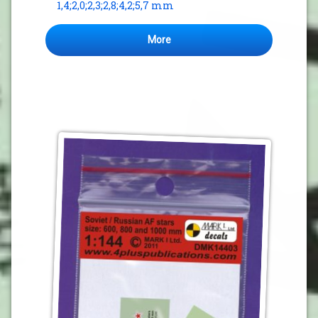
1,4;2,0;2,3;2,8;4,2;5,7 mm
More