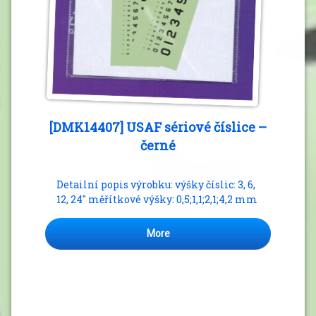
[DMK14407] USAF sériové číslice –
černé
Detailní popis výrobku: výšky číslic: 3, 6,
12, 24″ měřítkové výšky: 0,5;1,1;2,1;4,2 mm
More