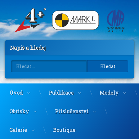
Přejít
k
obsahu
webu
Napiš a hledej
Vyhledávání
Úvod
Publikace
Modely
Obtisky
Příslušenství
Galerie
Boutique