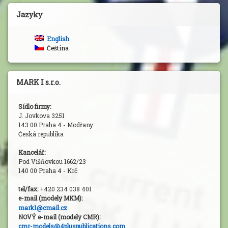
Jazyky
English
Čeština
MARK I s.r.o.
Sídlo firmy:
J. Jovkova 3251
143 00 Praha 4 - Modřany
Česká republika
Kancelář:
Pod Višňovkou 1662/23
140 00 Praha 4 - Krč
tel/fax:
+420 234 038 401
e-mail (modely MKM
):
mark1@cmail.cz
NOVÝ e-mail (modely CMR):
cmr-models@4pluspublications.com