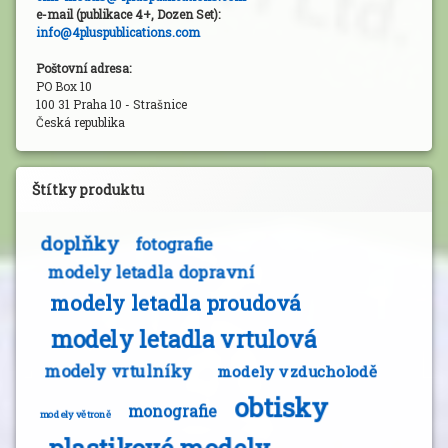
e-mail (publikace 4+, Dozen Set):
info@4pluspublications.com
Poštovní adresa:
PO Box 10
100 31 Praha 10 - Strašnice
Česká republika
Štítky produktu
doplňky
fotografie
modely letadla dopravní
modely letadla proudová
modely letadla vrtulová
modely vrtulníky
modely vzducholodě
obtisky
monografie
modely větroně