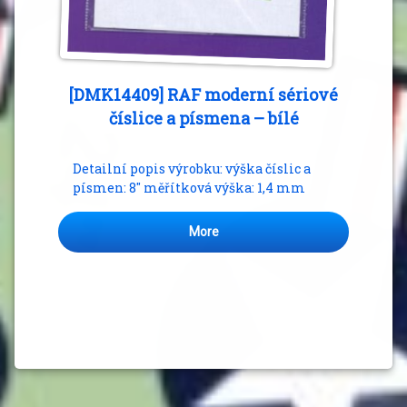
[DMK14409] RAF moderní sériové
číslice a písmena – bílé
Detailní popis výrobku: výška číslic a
písmen: 8″ měřítková výška: 1,4 mm
More