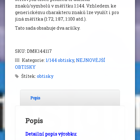
znaků/symbolů v měřítku 1:144. Vzhledem ke
generickému charakteru znaků lze využít i pro
jiná měřítka (1:72, 1:87, 1:100 atd.).
Tato sada obsahuje dva aršíky.
SKU:
DMK144117
Kategorie:
1/144 obtisky
,
NEJNOVĚJŠÍ
OBTISKY
Štítek:
obtisky
Popis
Popis
Detailní popis výrobku: