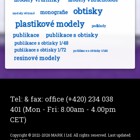
obtisky
monografie
modely větroně
plastikové modely
podklady
publikace
publikace s obtisky
publikace s obtisky 1/48
publikace s obtisky 1/72
publikace s obtisky 1/144
resinové modely
Tel:
& fax: office (+420) 234 038
401 (Mon - Fri: 8.00am - 4.00pm
CET)
Copyright © 2021-2026 MARK I Ltd. All rights reserved. Last updated: