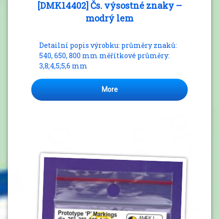
[DMK14402] Čs. výsostné znaky –
modrý lem
Detailní popis výrobku: průměry znaků:
540, 650, 800 mm měřítkové průměry:
3,8;4,5;5,6 mm
More