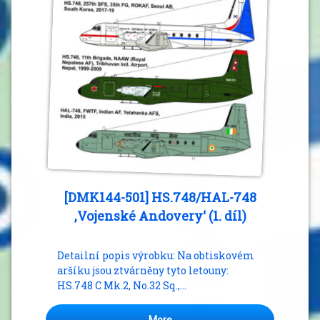
[DMK144-501] HS.748/HAL-748
,Vojenské Andovery‘ (1. díl)
Detailní popis výrobku: Na obtiskovém
aršíku jsou ztvárněny tyto letouny:
HS.748 C Mk.2, No.32 Sq.,…
More