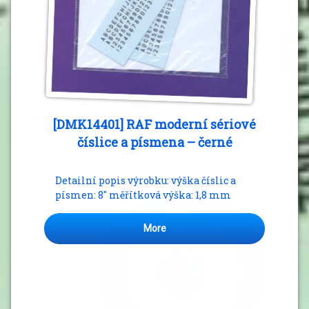
[DMK14401] RAF moderní sériové
číslice a písmena – černé
Detailní popis výrobku: výška číslic a
písmen: 8″ měřítková výška: 1,8 mm
More