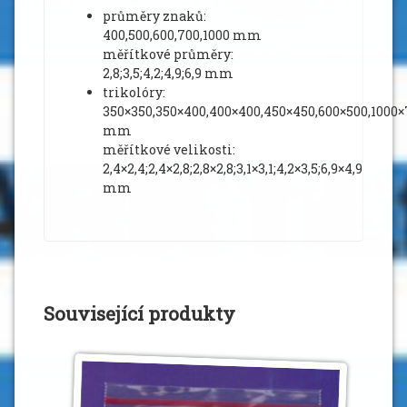
průměry znaků:
400,500,600,700,1000 mm
měřítkové průměry:
2,8;3,5;4,2;4,9;6,9 mm
trikolóry:
350×350,350×400,400×400,450×450,600×500,1000×
mm
měřítkové velikosti:
2,4×2,4;2,4×2,8;2,8×2,8;3,1×3,1;4,2×3,5;6,9×4,9
mm
Související produkty