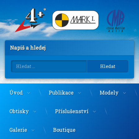
Přejít
k
obsahu
webu
Napiš a hledej
Vyhledávání
Úvod
Publikace
Modely
Obtisky
Příslušenství
Galerie
Boutique