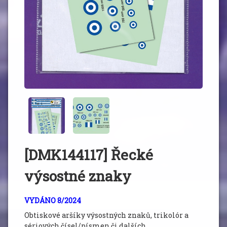
[DMK144117] Řecké
výsostné znaky
VYDÁNO 8/2024
Obtiskové aršíky výsostných znaků, trikolór a
sériových čísel/písmen či dalších