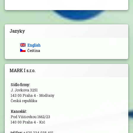
Jazyky
English
Čeština
MARK I s.r.o.
Sídlo firmy:
J. Jovkova 3251
143 00 Praha 4 - Modřany
Česká republika
Kancelář:
Pod Višňovkou 1662/23
140 00 Praha 4 - Krč
tel/fax:
+420 234 038 401