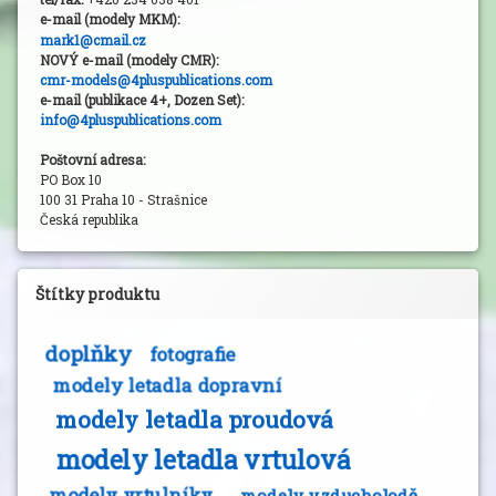
e-mail (modely MKM
):
mark1@cmail.cz
NOVÝ e-mail (modely CMR):
cmr-models@4pluspublications.com
e-mail (publikace 4+, Dozen Set):
info@4pluspublications.com
Poštovní adresa:
PO Box 10
100 31 Praha 10 - Strašnice
Česká republika
Štítky produktu
doplňky
fotografie
modely letadla dopravní
modely letadla proudová
modely letadla vrtulová
modely vrtulníky
modely vzducholodě