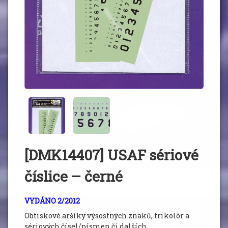
[DMK14407] USAF sériové
číslice – černé
VYDÁNO 2/2012
Obtiskové aršíky výsostných znaků, trikolór a
sériových čísel/písmen či dalších