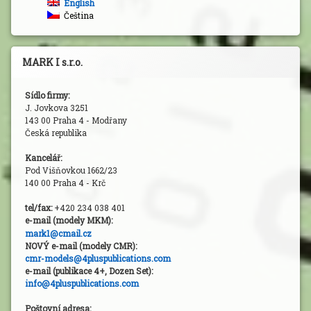
English
Čeština
MARK I s.r.o.
Sídlo firmy:
J. Jovkova 3251
143 00 Praha 4 - Modřany
Česká republika
Kancelář:
Pod Višňovkou 1662/23
140 00 Praha 4 - Krč
tel/fax:
+420 234 038 401
e-mail (modely MKM
):
mark1@cmail.cz
NOVÝ e-mail (modely CMR):
cmr-models@4pluspublications.com
e-mail (publikace 4+, Dozen Set):
info@4pluspublications.com
Poštovní adresa: