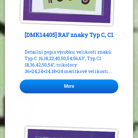
[DMK14405] RAF znaky Typ C, C1
Detailní popis výrobku: velikosti znaků:
Typ C: 16,18,32,40,50,54,56,63″, Typ C1:
18,36,42,50,54″; trikolóry:
36×24,24×24,18×24 měřítkové velikosti:…
More