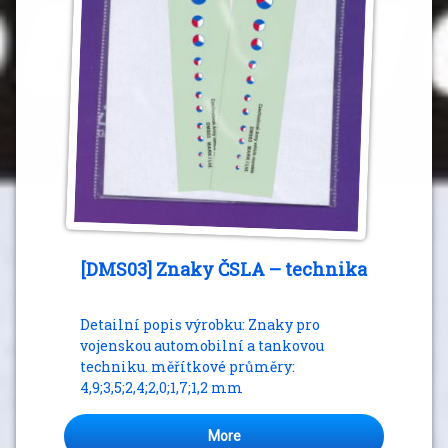
[DMS03] Znaky ČSLA – technika
Detailní popis výrobku: Znaky pro
vojenskou automobilní a tankovou
techniku. měřítkové průměry:
4,9;3,5;2,4;2,0;1,7;1,2 mm
More