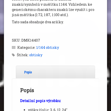
znaků/symbolů v měřítku 1:144. Vzhledem ke
generickému charakteru znaků lze využít i pro
jiná měřítka (1:72, 1:87, 1:100 atd.).
Tato sada obsahuje dva aršíky.
SKU:
DMK14407
Kategorie:
1/144 obtisky
Štítek:
obtisky
Popis
Popis
Detailní popis výrobku:
výšky číslic: 3, 6, 12, 24″