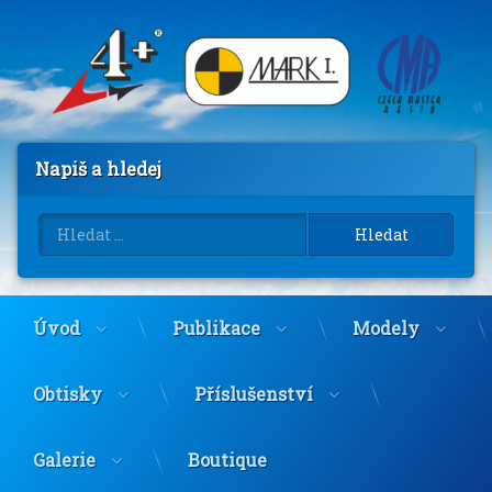
Přejít
k
obsahu
webu
Napiš a hledej
Vyhledávání
Úvod
Publikace
Modely
Obtisky
Příslušenství
Galerie
Boutique