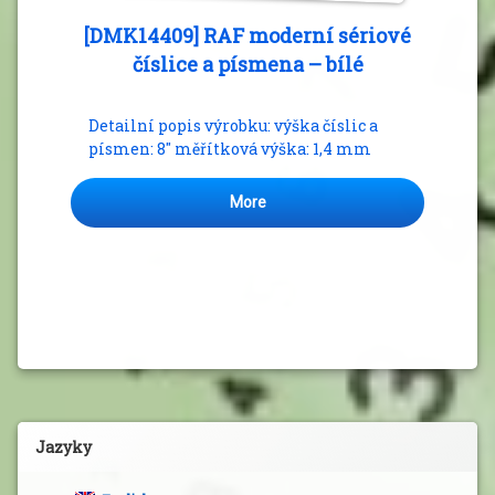
[DMK14409] RAF moderní sériové
číslice a písmena – bílé
Detailní popis výrobku: výška číslic a
písmen: 8″ měřítková výška: 1,4 mm
More
Jazyky