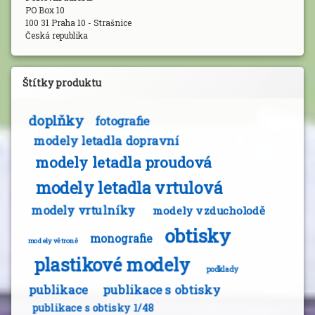
PO Box 10
100 31 Praha 10 - Strašnice
Česká republika
Štítky produktu
doplňky
fotografie
modely letadla dopravní
modely letadla proudová
modely letadla vrtulová
modely vrtulníky
modely vzducholodě
obtisky
monografie
modely větroně
plastikové modely
podklady
publikace
publikace s obtisky
publikace s obtisky 1/48