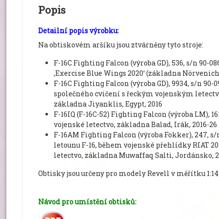
Popis
Detailní popis výrobku:
Na obtiskovém aršíku jsou ztvárněny tyto stroje:
F-16C Fighting Falcon (výroba GD), 536, s/n 90-086
,Exercise Blue Wings 2020‘ (základna Nörvenich,
F-16C Fighting Falcon (výroba GD), 9934, s/n 90-0
společného cvičení s řeckým vojenským letectv
základna Jiyanklis, Egypt, 2016
F-16IQ (F-16C-52) Fighting Falcon (výroba LM), 1615
vojenské letectvo, základna Balad, Irák, 2016-26
F-16AM Fighting Falcon (výroba Fokker), 247, s/n 
letounu F-16, během vojenské přehlídky RIAT 20
letectvo, základna Muwaffaq Salti, Jordánsko, 
Obtisky jsou určeny pro modely Revell v měřítku 1:14
Návod pro umístění obtisků: