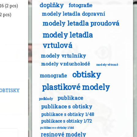
doplňky
fotografie
6 (2 pcs)
modely letadla dopravní
2 pcs)
modely letadla proudová
modely letadla
vrtulová
modely vrtulníky
modely vzducholodě
modely větroně
obtisky
monografie
plastikové modely
 OBTISKY
publikace
podklady
publikace s obtisky
publikace s obtisky 1/48
publikace s obtisky 1/72
publikace s obtisky 1/144
resinové modely