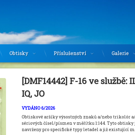
Obtisky
Příslušenství
Galerie
[DMF14442] F-16 ve službě: IL
IQ, JO
VYDÁNO 6/2026
Obtiskové aršíky výsostných znaků a/nebo trikolór a
sériových čísel/písmen v měřítku 1:144. Tyto obtisky 
navrženy pro specifické typy letadel a již existující m