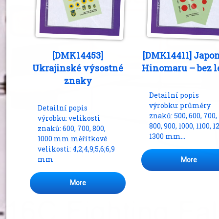
[DMK14453]
[DMK14411] Japo
Ukrajinské výsostné
Hinomaru – bez 
znaky
Detailní popis
výrobku: průměry
Detailní popis
znaků: 500, 600, 700,
výrobku: velikosti
800, 900, 1000, 1100, 1
znaků: 600, 700, 800,
1300 mm…
1000 mm měřítkové
velikosti: 4,2;4,9;5,6;6,9
mm
More
More