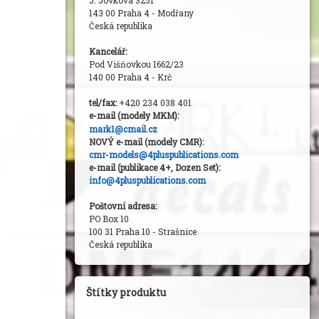
J. Jovkova 3251
143 00 Praha 4 - Modřany
Česká republika
Kancelář:
Pod Višňovkou 1662/23
140 00 Praha 4 - Krč
tel/fax:
+420 234 038 401
e-mail (modely MKM
):
mark1@cmail.cz
NOVÝ e-mail (modely CMR):
cmr-models@4pluspublications.com
e-mail (publikace 4+, Dozen Set):
info@4pluspublications.com
Poštovní adresa:
PO Box 10
100 31 Praha 10 - Strašnice
Česká republika
Štítky produktu