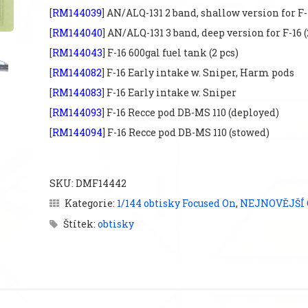
[
RM144039
] AN/ALQ-131 2 band, shallow version for F-1
[
RM144040
] AN/ALQ-131 3 band, deep version for F-16 (
[
RM144043
] F-16 600gal fuel tank (2 pcs)
[
RM144082
] F-16 Early intake w. Sniper, Harm pods
[
RM144083
] F-16 Early intake w. Sniper
[
RM144093
] F-16 Recce pod DB-MS 110 (deployed)
[
RM144094
] F-16 Recce pod DB-MS 110 (stowed)
SKU:
DMF14442
Kategorie:
1/144 obtisky Focused On
,
NEJNOVĚJŠÍ
Štítek:
obtisky