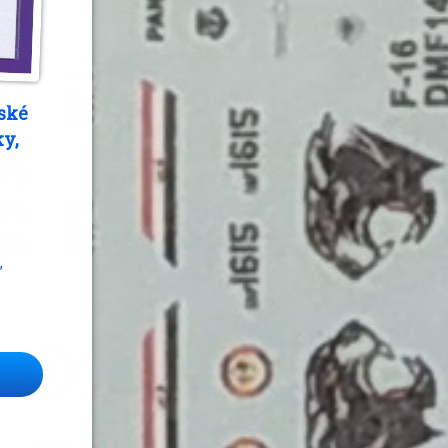
ské
y,
,