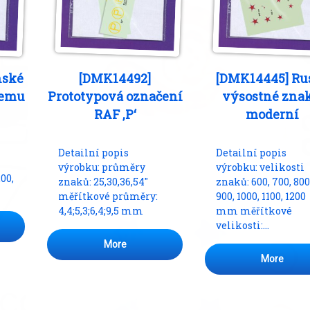
nské
[DMK14492]
[DMK14445] Ru
lemu
Prototypová označení
výsostné znak
RAF ,P‘
moderní
Detailní popis
Detailní popis
výrobku: průměry
výrobku: velikosti
200,
znaků: 25,30,36,54″
znaků: 600, 700, 800
měřítkové průměry:
900, 1000, 1100, 1200
4,4;5,3;6,4;9,5 mm
mm měřítkové
velikosti:…
More
More