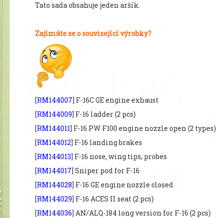
Tato sada obsahuje jeden aršík.
Zajímáte se o související výrobky?
[
RM144007
] F-16C GE engine exhaust
[
RM144009
] F-16 ladder (2 pcs)
[
RM144011
] F-16 PW F100 engine nozzle open (2 types)
[
RM144012
] F-16 landing brakes
[
RM144013
] F-16 nose, wing tips, probes
[
RM144017
] Sniper pod for F-16
[
RM144028
] F-16 GE engine nozzle closed
[
RM144029
] F-16 ACES II seat (2 pcs)
[
RM144036
] AN/ALQ-184 long version for F-16 (2 pcs)