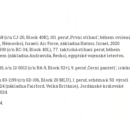
8 (c/n CJ-20, Block 40K), 101. peruť ,První stíhací‘, během cvičen
 Německo), Israeli Air Force, základna Hatzor, Izrael, 2020
930 (c/n BC-34, Block 40L), 77. taktická stíhací peruť, během
em (základna Andravida, Řecko), egyptské vojenské letectvo,
, s/n 12-0012 (c/n RA-9, Block 52+), 9. peruť ,Černí panteři‘, iráck
83-1199 (c/n 6D-106, Block 20 MLU), 1. peruť, schéma k 50. výročí
24 (základna Fairford, Velká Británie), Jordánské královské
2024
4.