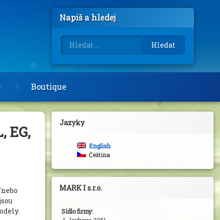
Napiš a hledej
Vyhledávání
Boutique
Jazyky
, EG,
English
Čeština
MARK I s.r.o.
/nebo
jsou
odely.
Sídlo firmy: